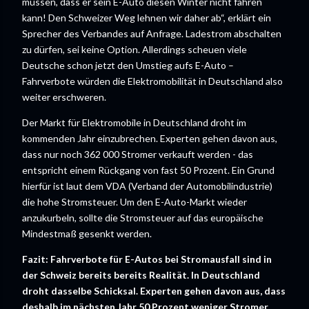
müssen, dass er sein E-Auto diesen Winter nicht fahren
kann! Den Schweizer Weg lehnen wir daher ab“, erklärt ein
Sprecher des Verbandes auf Anfrage. Ladestrom abschalten
zu dürfen, sei keine Option. Allerdings scheuen viele
Deutsche schon jetzt den Umstieg aufs E-Auto –
Fahrverbote würden die Elektromobilität in Deutschland also
weiter erschweren.
Der Markt für Elektromobile in Deutschland droht im
kommenden Jahr einzubrechen. Experten gehen davon aus,
dass nur noch 362 000 Stromer verkauft werden - das
entspricht einem Rückgang von fast 50 Prozent. Ein Grund
hierfür ist laut dem VDA (Verband der Automobilindustrie)
die hohe Stromsteuer. Um den E-Auto-Markt wieder
anzukurbeln, sollte die Stromsteuer auf das europäische
Mindestmaß gesenkt werden.
Fazit: Fahrverbote für E-Autos bei Stromausfall sind in
der Schweiz bereits bereits Realität. In Deutschland
droht dasselbe Schicksal. Experten gehen davon aus, dass
deshalb im nächsten Jahr 50 Prozent weniger Stromer