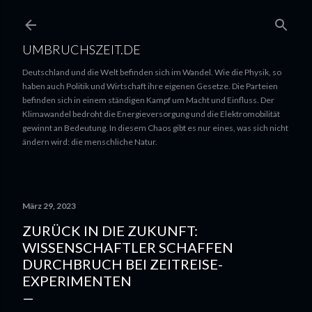
UMBRUCHSZEIT.DE
Deutschland und die Welt befinden sich im Wandel. Wie die Physik, so
haben auch Politik und Wirtschaft ihre eigenen Gesetze. Die Parteien
befinden sich in einem ständigen Kampf um Macht und Einfluss. Der
Klimawandel bedroht die Energieversorgung und die Elektromobilität
gewinnt an Bedeutung. In diesem Chaos gibt es nur eines, was sich nicht
ändern wird: die menschliche Natur.
März 29, 2023
ZURÜCK IN DIE ZUKUNFT:
WISSENSCHAFTLER SCHAFFEN
DURCHBRUCH BEI ZEITREISE-
EXPERIMENTEN