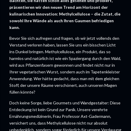
dachten, sie hätten schon alles gesehen und probiert,
präsentieren wir den neuen Trend am Horizont der
kulinarischen Innovation: Methylcellulose – die Zutat, die
sowohl Ihre Wände als auch Ihren Gaumen befriedigen
kann.
Bevor Sie sich aufregen und fragen, ob wir jetzt vollends den
Verstand verloren haben, lassen Sie uns ein bisschen Licht
ins Dunkel bringen. Methylcellulose, ein Produkt, das so
harmlos und natürlich ist wie ein Spaziergang durch den Wald,
wird aus Pflanzenfasern gewonnen und findet nicht nur in
Ihrer vegetarischen Wurst, sondern auch im Tapetenkleister
Anwendung. Wer hätte gedacht, dass man mit dem gleichen
Stoff, der unsere Räume verschönert, auch unseren Magen
füllen könnte?
Doch keine Sorge, liebe Gourmets und Wandgestalter: Diese
Entdeckung ist kein Grund zur Panik. Unsere verehrte
Ernährungsmedizinerin, Frau Professor Axt-Gadermann,
versichert uns, dass Methylcellulose nicht nur absolut
unbedenklich, sondern sogar förderlich für unsere Verdauung