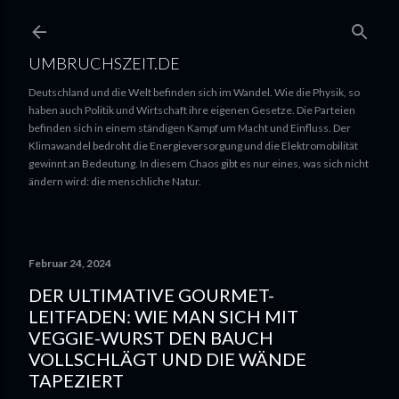
UMBRUCHSZEIT.DE
Deutschland und die Welt befinden sich im Wandel. Wie die Physik, so
haben auch Politik und Wirtschaft ihre eigenen Gesetze. Die Parteien
befinden sich in einem ständigen Kampf um Macht und Einfluss. Der
Klimawandel bedroht die Energieversorgung und die Elektromobilität
gewinnt an Bedeutung. In diesem Chaos gibt es nur eines, was sich nicht
ändern wird: die menschliche Natur.
Februar 24, 2024
DER ULTIMATIVE GOURMET-
LEITFADEN: WIE MAN SICH MIT
VEGGIE-WURST DEN BAUCH
VOLLSCHLÄGT UND DIE WÄNDE
TAPEZIERT