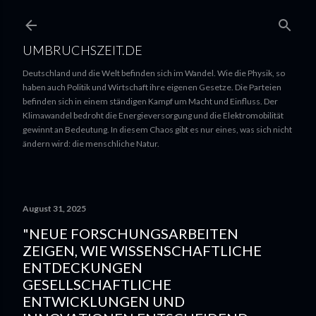
UMBRUCHSZEIT.DE
Deutschland und die Welt befinden sich im Wandel. Wie die Physik, so
haben auch Politik und Wirtschaft ihre eigenen Gesetze. Die Parteien
befinden sich in einem ständigen Kampf um Macht und Einfluss. Der
Klimawandel bedroht die Energieversorgung und die Elektromobilität
gewinnt an Bedeutung. In diesem Chaos gibt es nur eines, was sich nicht
ändern wird: die menschliche Natur.
August 31, 2025
"NEUE FORSCHUNGSARBEITEN
ZEIGEN, WIE WISSENSCHAFTLICHE
ENTDECKUNGEN
GESELLSCHAFTLICHE
ENTWICKLUNGEN UND