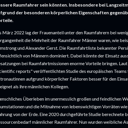
ssere Raumfahrer sein könnten. Insbesondere bei Langzeitm
fgrund der besonderen körperlichen Eigenschaften gegenübe
rteile.
s März 2022 lag der Frauenanteil unter den Raumfahrern bei weniger
rgangenheit die Mehrheit der Raumfahrer Männer waren, wie beispi
mstrong und Alexander Gerst. Die Raumfahrtliste bekannter Persön
fensichtlich von Männern dominiert. Dabei könnte der Einsatz auss
satzungen bei Raumfahrtmissionen enorme Vorteile bringen. Laut ei
cientific reports" veröffentlichten Studie des europäischen Team
tronautinnen aufgrund körperlicher Faktoren besser für den Einsa
eignet als ihre männlichen Kollegen.
nschliches Überleben im unermesslich großen und feindlichen We
umstationen und die Mitnahme von lebenswichtigen Vorräten wie S
hrung von der Erde. Eine 2020 durchgeführte Studie berechnete be
ssourcenbedarf männlicher Raumfahrer. Nun wurden weibliche Astr