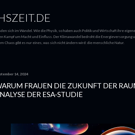
Direkt zum Hauptbereich
SZEIT.DE
den sich im Wandel. Wie die Physik, so haben auch Politik und Wirtschaft ihre eigen
gen Kampf um Macht und Einfluss. Der Klimawandel bedroht die Energieversorgung un
m Chaos gibt es nur eines, was sich nicht ändern wird: die menschliche Natur.
ptember 14, 2024
ARUM FRAUEN DIE ZUKUNFT DER RAUM
NALYSE DER ESA-STUDIE