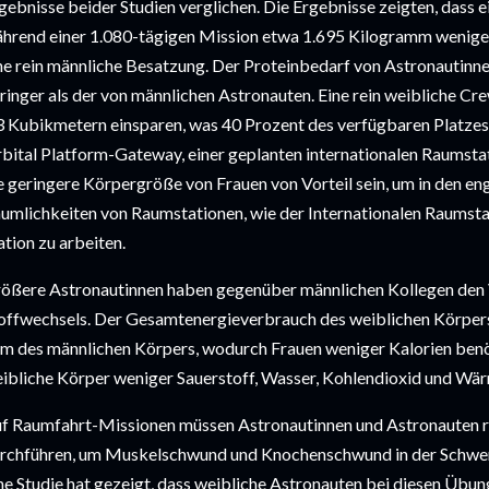
gebnisse beider Studien verglichen. Die Ergebnisse zeigten, dass e
hrend einer 1.080-tägigen Mission etwa 1.695 Kilogramm weniger
ne rein männliche Besatzung. Der Proteinbedarf von Astronautinnen
ringer als der von männlichen Astronauten. Eine rein weibliche Cr
3 Kubikmetern einsparen, was 40 Prozent des verfügbaren Platzes 
bital Platform-Gateway, einer geplanten internationalen Raumstat
e geringere Körpergröße von Frauen von Vorteil sein, um in den en
umlichkeiten von Raumstationen, wie der Internationalen Raumsta
ation zu arbeiten.
ößere Astronautinnen haben gegenüber männlichen Kollegen den Vor
offwechsels. Der Gesamtenergieverbrauch des weiblichen Körpers l
m des männlichen Körpers, wodurch Frauen weniger Kalorien benö
ibliche Körper weniger Sauerstoff, Wasser, Kohlendioxid und Wä
f Raumfahrt-Missionen müssen Astronautinnen und Astronauten 
rchführen, um Muskelschwund und Knochenschwund in der Schwere
ne Studie hat gezeigt, dass weibliche Astronauten bei diesen Übun