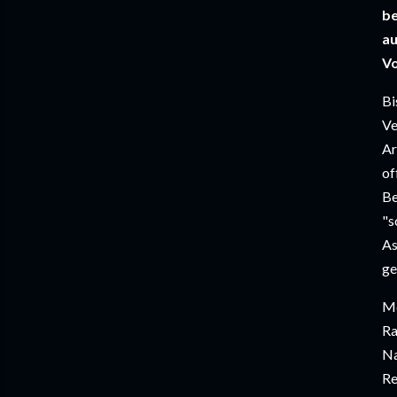
be
au
Vo
Bi
Ve
Ar
of
Be
"s
As
ge
Me
Ra
Na
Re