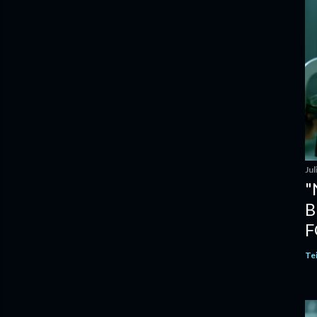
Jul
"
B
F
Te