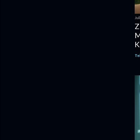
Jul
Z
M
K
Te