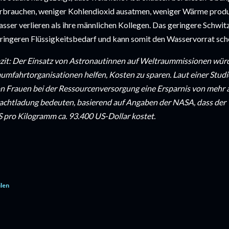
rbrauchen, weniger Kohlendioxid ausatmen, weniger Wärme produ
sser verlieren als ihre männlichen Kollegen. Das geringere Schwit
ringeren Flüssigkeitsbedarf und kann somit den Wasservorrat sch
zit: Der Einsatz von Astronautinnen auf Weltraummissionen würd
umfahrtorganisationen helfen, Kosten zu sparen. Laut einer Studi
n Frauen bei der Ressourcenversorgung eine Ersparnis von mehr a
achtladung bedeuten, basierend auf Angaben der NASA, dass der T
S pro Kilogramm ca. 93.400 US-Dollar kostet.
ilen