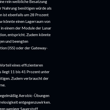
ine rein weibliche Besatzung 
 Nahrung benötigen würde als 
 ist ebenfalls um 28 Prozent 
ew könnte einen Lagerraum von 
in einem der Module der Lunar 
ion, entspricht. Zudem könnte 
gen und beengten 
tion (ISS) oder der Gateway-
teil eines effizienteren 
iegt 11 bis 41 Prozent unter 
tigen. Zudem verbraucht der 
rme.
regelmäßig Aerobic-Übungen 
losigkeit entgegenzuwirken. 
gen weniger Sauerstoff 