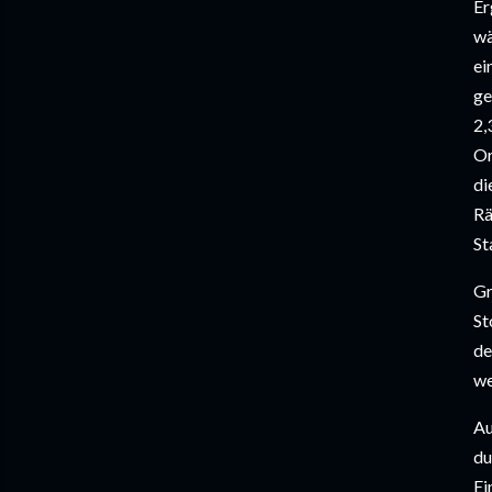
Er
wä
ei
ge
2,
Or
di
Rä
St
Gr
St
de
we
Au
du
Ei